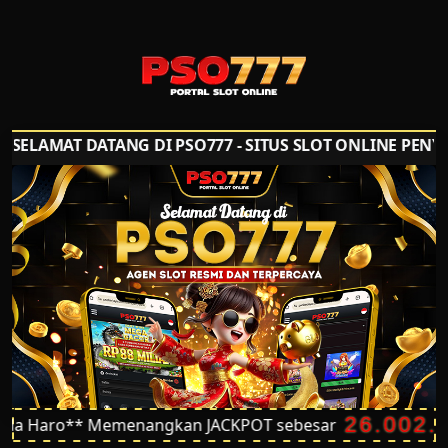
ATANG DI PSO777 - SITUS SLOT ONLINE PENYEDIA RTP PA
26.002.598
IDR
kan
JACKPOT
sebesar
Selam