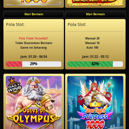
Mari Bermain
Mari Bermain
Pola Slot:
Pola Slot:
Pola Tidak Tersedia!!
Manual 20
Tidak Disarankan Bermain
Manual 10
Game ini Sekarang
Auto 100
Jam: 01:29 - 06:54
Jam: 01:22 - 05:12
29%
82%