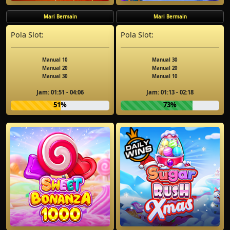
Mari Bermain
Mari Bermain
Pola Slot:
Pola Slot:
Manual 10
Manual 30
Manual 20
Manual 20
Manual 30
Manual 10
Jam: 01:51 - 04:06
Jam: 01:13 - 02:18
51%
73%