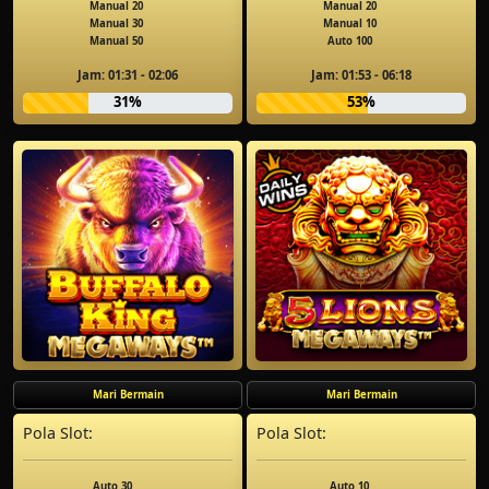
Manual 20
Manual 20
Manual 30
Manual 10
Manual 50
Auto 100
Jam: 01:31 - 02:06
Jam: 01:53 - 06:18
31%
53%
Mari Bermain
Mari Bermain
Pola Slot:
Pola Slot:
Auto 30
Auto 10