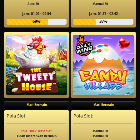
Auto 30
Manual 50
Jam: 01:09 - 04:54
Jam: 01:37 - 02:42
69%
37%
Mari Bermain
Mari Bermain
Pola Slot:
Pola Slot:
Pola Tidak Tersedia!!
Manual 50
Tidak Disarankan Bermain
Manual 30