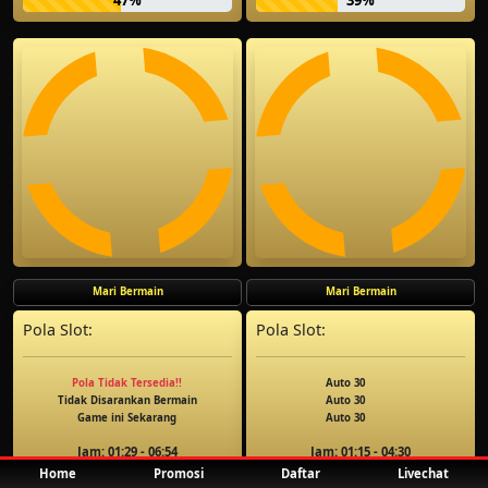
Mari Bermain
Mari Bermain
Pola Slot:
Pola Slot:
Pola Tidak Tersedia!!
Auto 30
Tidak Disarankan Bermain
Auto 30
Game ini Sekarang
Auto 30
Jam: 01:29 - 06:54
Jam: 01:15 - 04:30
Home
Promosi
Daftar
Livechat
29%
75%