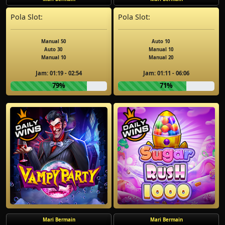
Pola Slot:
Pola Slot:
Manual 50
Auto 10
Auto 30
Manual 10
Manual 10
Manual 20
Jam: 01:19 - 02:54
Jam: 01:11 - 06:06
79%
71%
Mari Bermain
Mari Bermain