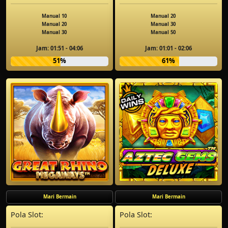
Manual 10
Manual 20
Manual 20
Manual 30
Manual 30
Manual 50
Jam: 01:51 - 04:06
Jam: 01:01 - 02:06
51%
61%
Mari Bermain
Mari Bermain
Pola Slot:
Pola Slot: