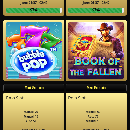
Jam: 01:37 - 02:42
Jam: 01:37 - 02:42
97%
97%
Mari Bermain
Mari Bermain
Pola Slot:
Pola Slot:
Manual 20
Manual 50
Manual 10
Auto 70
Auto 50
Manual 10