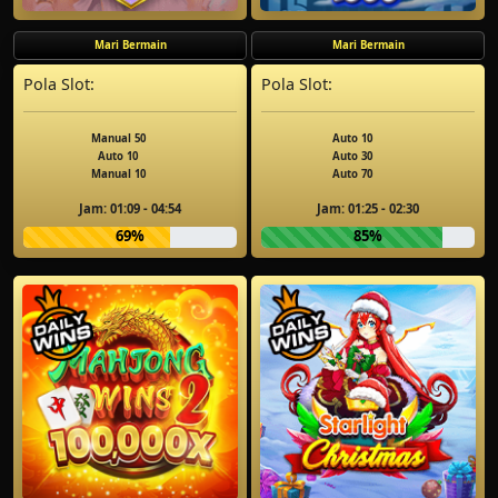
Mari Bermain
Mari Bermain
Pola Slot:
Pola Slot:
Manual 50
Auto 10
Auto 10
Auto 30
Manual 10
Auto 70
Jam: 01:09 - 04:54
Jam: 01:25 - 02:30
69%
85%