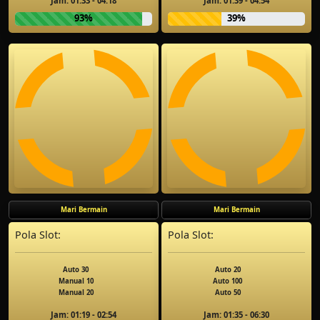
Jam: 01:33 - 04:18
Jam: 01:39 - 04:54
93%
39%
Mari Bermain
Mari Bermain
Pola Slot:
Pola Slot:
Auto 30
Auto 20
Manual 10
Auto 100
Manual 20
Auto 50
Jam: 01:19 - 02:54
Jam: 01:35 - 06:30