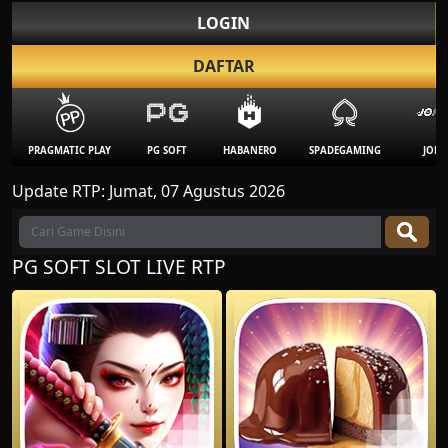
LOGIN
DAFTAR
PRAGMATIC PLAY
PG SOFT
HABANERO
SPADEGAMING
JOKE
Update RTP: Jumat, 07 Agustus 2026
PG SOFT SLOT LIVE RTP