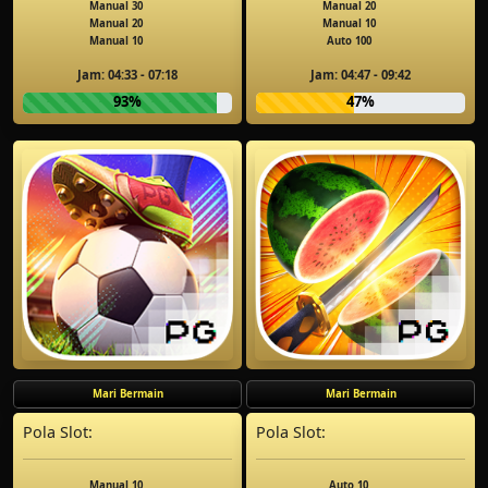
Manual 30
Manual 20
Manual 20
Manual 10
Manual 10
Auto 100
Jam: 04:33 - 07:18
Jam: 04:47 - 09:42
93%
47%
Mari Bermain
Mari Bermain
Pola Slot:
Pola Slot:
Manual 10
Auto 10