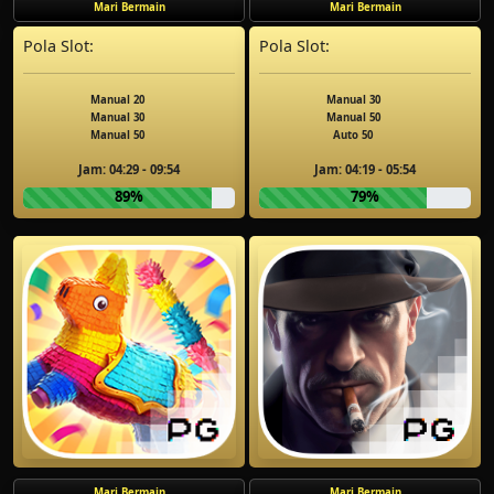
Mari Bermain
Mari Bermain
Pola Slot:
Pola Slot:
Manual 20
Manual 30
Manual 30
Manual 50
Manual 50
Auto 50
Jam: 04:29 - 09:54
Jam: 04:19 - 05:54
89%
79%
Mari Bermain
Mari Bermain