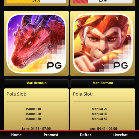
Mari Bermain
Mari Bermain
Pola Slot:
Pola Slot:
Manual 10
Manual 20
Manual 20
Manual 30
Manual 30
Manual 50
Jam: 04:21 - 07:06
Jam: 04:41 - 09:06
Home
Promosi
Daftar
Livechat
81%
41%