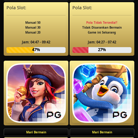
Pola Slot:
Pola Slot:
Manual 50
Pola Tidak Tersedia!!
Manual 30
Tidak Disarankan Bermain
Manual 20
Game ini Sekarang
Jam: 04:47 - 09:42
Jam: 04:27 - 07:42
47%
27%
Mari Bermain
Mari Bermain