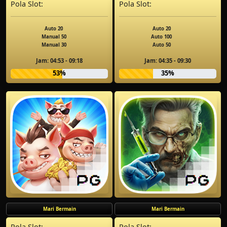
Pola Slot:
Pola Slot:
Auto 20
Auto 20
Manual 50
Auto 100
Manual 30
Auto 50
Jam: 04:53 - 09:18
Jam: 04:35 - 09:30
53%
35%
Mari Bermain
Mari Bermain
Pola Slot:
Pola Slot: