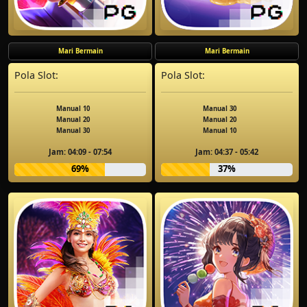
Mari Bermain
Mari Bermain
Pola Slot:
Pola Slot:
Manual 10
Manual 30
Manual 20
Manual 20
Manual 30
Manual 10
Jam: 04:09 - 07:54
Jam: 04:37 - 05:42
69%
37%