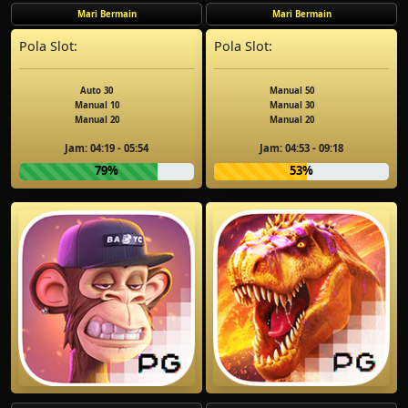
Mari Bermain
Mari Bermain
Pola Slot:
Pola Slot:
Auto 30
Manual 50
Manual 10
Manual 30
Manual 20
Manual 20
Jam: 04:19 - 05:54
Jam: 04:53 - 09:18
79%
53%