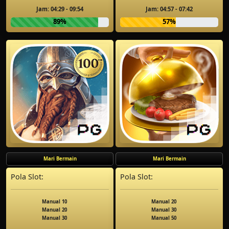
Jam: 04:29 - 09:54
Jam: 04:57 - 07:42
89%
57%
Mari Bermain
Mari Bermain
Pola Slot:
Pola Slot:
Manual 10
Manual 20
Manual 20
Manual 30
Manual 30
Manual 50